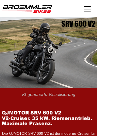
SRV 600 V2
SRV 600 V2
KI-generierte Visualisierung
QJMOTOR SRV 600 V2
V2-Cruiser. 35 kW. Riemenantrieb.
Maximale Präsenz.
Die QJMOTOR SRV 600 V2 ist der moderne Cruiser für