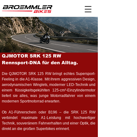
QJMOTOR SRK 125 RW
Rennsport-DNA für den Alltag.
Die QJMOTOR SRK 125 RW bringt echtes Supersport-
Feeling in die A1-Klasse. Mit ihrem aggressiven Design,
aerodynamischen Winglets, moderner LED-Technik und
einem flüssigkeitsgekühlten 125-cm³-Einzylindermotor
liefert sie alles, was junge Motorradfahrer von einem
modernen Sportmotorrad erwarten.
Ob A1-Führerschein oder B196 – die SRK 125 RW
verbindet maximale A1-Leistung mit hochwertiger
Technik, souveränem Fahrverhalten und einer Optik, die
direkt an die großen Superbikes erinnert.