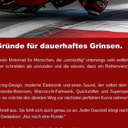
 Gründe für dauerhaftes Grinsen.
Motorrad für Menschen, die „vernünftig“ unterwegs sein wollen. S
 schneiden als umrunden und die wissen, dass ein Reihenvierzyl
acing-Design, moderne Elektronik und einen Sound, der selbst de
 Brembo-Bremsen, Marzocchi-Fahrwerk, Quickshifter und Superspo
 – es möchte den direkten Weg zur nächsten perfekten Kurve nehmen
nell aus. Sie fühlt sich auch genau so an. Jeder Gasstoß klingt nac
m Gedanken: „Nur noch eine Runde.“