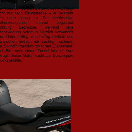
otor
er Motor der QJMOTOR SRK 800 RC klingt
icht nur nach Rennstrecke – er benimmt
ich auch genau so. Der drehfreudige
eihenvierzylinder schreit begeistert
ichtung Begrenzer, während jede
asbewegung sofort in Vortrieb verwandelt
rd. Unten kräftig, oben völlig verrückt und
azwischen einfach nur süchtig machend.
er Sound? Irgendwo zwischen „Gänsehaut“
nd „Bitte noch einmal Tunnel fahren“. Kurz
esagt: Dieser Motor macht aus Benzin pure
lücksgefühle.