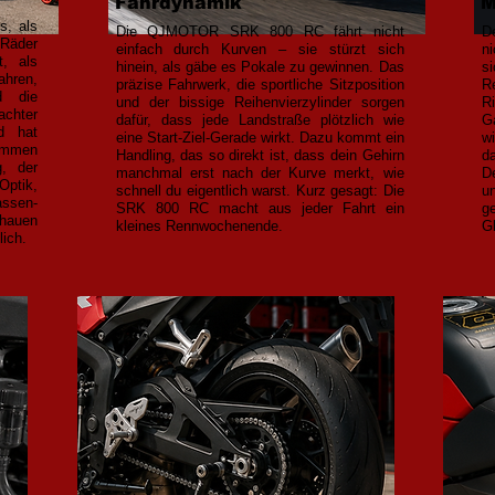
Fahrdynamik
M
, als
Die QJMOTOR SRK 800 RC fährt nicht
D
Räder
einfach durch Kurven – sie stürzt sich
n
t, als
hinein, als gäbe es Pokale zu gewinnen. Das
s
hren,
präzise Fahrwerk, die sportliche Sitzposition
R
d die
und der bissige Reihenvierzylinder sorgen
R
achter
dafür, dass jede Landstraße plötzlich wie
G
d hat
eine Start-Ziel-Gerade wirkt. Dazu kommt ein
wi
ommen
Handling, das so direkt ist, dass dein Gehirn
d
g, der
manchmal erst nach der Kurve merkt, wie
D
Optik,
schnell du eigentlich warst. Kurz gesagt: Die
u
assen-
SRK 800 RC macht aus jeder Fahrt ein
g
chauen
kleines Rennwochenende.
G
lich.