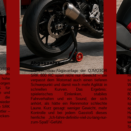
Abgasanlage
T
MOTOR
Die Leichtbau-Abgasanlage der QJMOTOR
D
u, als
SRK 800 RC spart nicht nur Gewicht – sie
R
 hohe
verpasst dem Motorrad auch einen tieferen
s
sorgen
Schwerpunkt und damit noch mehr Agilität in
W
S für
schnellen Kurven. Das Ergebnis:
n
le und
spielerisches Einlenken, stabiles
8
h die
Fahrverhalten und ein Sound, der sich
K
wieder
anhört, als hätte ein Rennmotor schlechte
s
ie SRK
Laune. Kurz gesagt: weniger Gewicht, mehr
a
tler –
Kontrolle und bei jedem Gasstoß dieses
H
ecken-
herrliche „Ich-fahre-definitiv-viel-zu-lang-nur-
H
zum-Spaß“-Gefühl.
w
Su