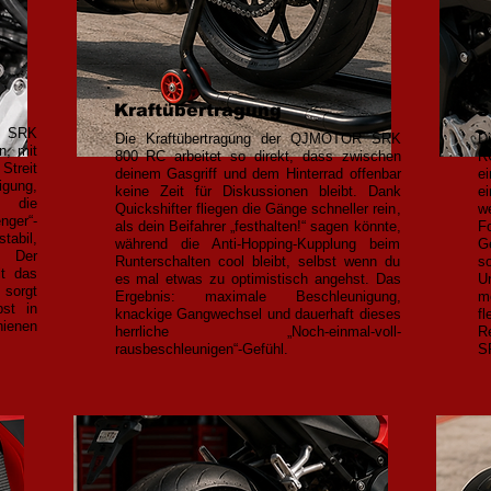
Kraftübertragung
S
R SRK
Die Kraftübertragung der QJMOTOR SRK
D
n, mit
800 RC arbeitet so direkt, dass zwischen
R
treit
deinem Gasgriff und dem Hinterrad offenbar
e
igung,
keine Zeit für Diskussionen bleibt. Dank
e
r die
Quickshifter fliegen die Gänge schneller rein,
w
ger“-
als dein Beifahrer „festhalten!“ sagen könnte,
F
tabil,
während die Anti-Hopping-Kupplung beim
G
. Der
Runterschalten cool bleibt, selbst wenn du
s
lt das
es mal etwas zu optimistisch angehst. Das
U
 sorgt
Ergebnis: maximale Beschleunigung,
m
st in
knackige Gangwechsel und dauerhaft dieses
f
hienen
herrliche „Noch-einmal-voll-
R
rausbeschleunigen“-Gefühl.
S