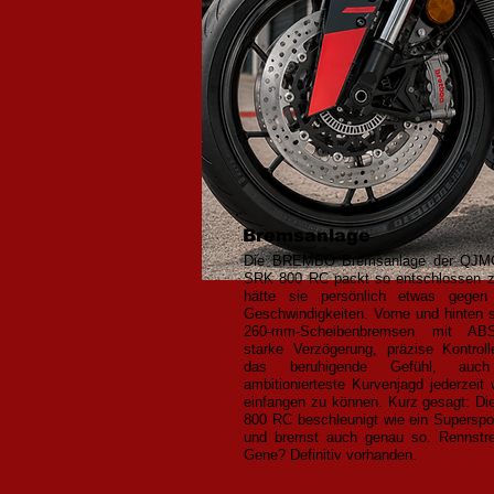
Bremsanlage
Die BREMBO Bremsanlage der QJ
SRK 800 RC packt so entschlossen z
hätte sie persönlich etwas gegen
Geschwindigkeiten. Vorne und hinten 
260-mm-Scheibenbremsen mit AB
starke Verzögerung, präzise Kontrol
das beruhigende Gefühl, auc
ambitionierteste Kurvenjagd jederzeit 
einfangen zu können. Kurz gesagt: D
800 RC beschleunigt wie ein Superspor
und bremst auch genau so. Rennstr
Gene? Definitiv vorhanden.