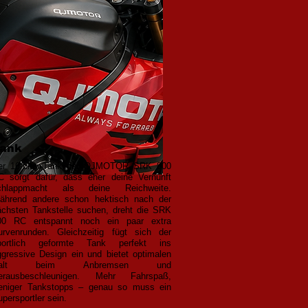
ank
er 16-Liter-Tank der QJMOTOR SRK 800
C sorgt dafür, dass eher deine Vernunft
chlappmacht als deine Reichweite.
ährend andere schon hektisch nach der
ächsten Tankstelle suchen, dreht die SRK
00 RC entspannt noch ein paar extra
urvenrunden. Gleichzeitig fügt sich der
portlich geformte Tank perfekt ins
ggressive Design ein und bietet optimalen
alt beim Anbremsen und
erausbeschleunigen. Mehr Fahrspaß,
eniger Tankstopps – genau so muss ein
persportler sein.