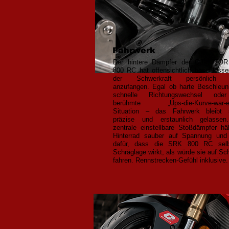
Fahrwerk
Der hintere Dämpfer der QJMOTO
800 RC hat offensichtlich beschlosse
der Schwerkraft persönlich S
anzufangen. Egal ob harte Beschleun
schnelle Richtungswechsel ode
berühmte „Ups-die-Kurve-war-en
Situation – das Fahrwerk bleibt s
präzise und erstaunlich gelassen
zentrale einstellbare Stoßdämpfer hä
Hinterrad sauber auf Spannung und
dafür, dass die SRK 800 RC selb
Schräglage wirkt, als würde sie auf Sc
fahren. Rennstrecken-Gefühl inklusive.