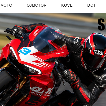
FMOTO
QJMOTOR
KOVE
DOT
S
S