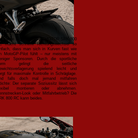
itzbank
ie flache Sitzbank der QJMOTOR SRK 800
C macht schnelle Richtungswechsel so
infach, dass man sich in Kurven fast wie
in MotoGP-Pilot fühlt – nur meistens mit
eniger Sponsoren. Durch die sportliche
orm gelingt die seitliche
ewichtsverlagerung spielend leicht und
orgt für maximale Kontrolle in Schräglage.
nd falls doch mal jemand mitfahren
öchte: Der separate Soziussitz lässt sich
lexibel montieren oder abnehmen.
ennstrecken-Look oder Mitfahrbetrieb? Die
RK 800 RC kann beides.