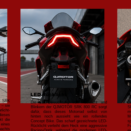
LED-Rücklicht
K
R SRK
Die LED-Beleuchtung von Rücklicht und
D
 – sie
Blinkern der QJMOTOR SRK 800 RC sorgt
S
licht-
dafür, dass dieses Motorrad selbst von
m
ieses
hinten noch aussieht wie ein rollendes
M
kt die
Concept Bike. Das scharf gezeichnete LED-
s
 eines
Rücklicht verleiht dem Heck eine aggressive
F
achts
Racing-Optik, während die modernen LED-
e