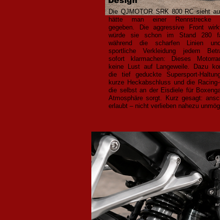
Design
Die QJMOTOR SRK 800 RC sieht aus
hätte man einer Rennstrecke 
gegeben. Die aggressive Front wirk
würde sie schon im Stand 280 fa
während die scharfen Linien un
sportliche Verkleidung jedem Betr
sofort klarmachen: Dieses Motorra
keine Lust auf Langeweile. Dazu k
die tief geduckte Supersport-Haltun
kurze Heckabschluss und die Racing-
die selbst an der Eisdiele für Boxeng
Atmosphäre sorgt. Kurz gesagt: ans
erlaubt – nicht verlieben nahezu unmög