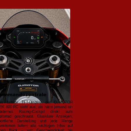
ommandozentrale
as farbige TFT-Display der QJMOTOR
RK 800 RC sieht aus, als hätte jemand ein
odernes Racing-Cockpit direkt aufs
otorrad geschraubt. Glasklare Anzeigen,
portliche Darstellung und jede Menge
unktionen liefern alle wichtigen Infos auf
inen Blick – von Geschwindigkeit bis