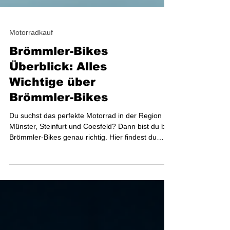
Motorradkauf
Brömmler-Bikes
Überblick: Alles
Wichtige über
Brömmler-Bikes
Du suchst das perfekte Motorrad in der Region
Münster, Steinfurt und Coesfeld? Dann bist du bei
Brömmler-Bikes genau richtig. Hier findest du
moderne Bikes der Marken CFMOTO, QJMOTOR
und KOVE. Erfahre, warum Brömmler-Bikes deine
erste Adresse für Motorräder sein sollte.
Brömmler-Bikes Überblick: Deine Adresse für
moderne Motorräder Brömmler-Bikes bietet dir
eine breite Auswahl an Bikes. Egal, ob du