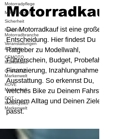
Motorradpflege
Motorradkauf
Motorradrecht
Sicherheit
Der Motorradkauf ist eine große
News der
Motorradbranche
Entscheidung. Hier findest Du
Veranstaltungen
& Events
Ratgeber zu Modellwahl,
CFMOTO
Führerschein, Budget, Probefahrt,
Markenwelt
Finanzierung, Inzahlungnahme und
QJMOTOR
Markenwelt
Ausstattung. So erkennst Du,
KOVE
Markenwelt
welches Bike zu Deinem Fahrstil,
DOT
Deinem Alltag und Deinen Zielen
Motorcycles
Markenwelt
passt.