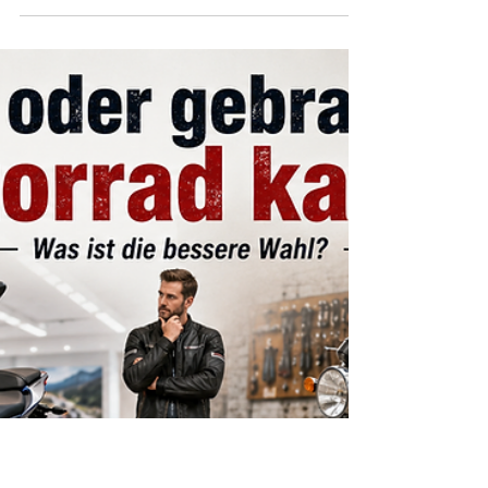
A
Wer ein Motorrad kaufen möchte, sollte nicht
zuerst nach Farbe, Sound oder
Höchstgeschwindigkeit entscheiden, sondern nach
der eigenen Führerscheinklasse. Denn A1, B196,
A2 und A bestimmen, welche Motorräder du legal
fahren darfst – und welche Modelle wirklich zu
deinem Fahrkönnen passen. Besonders
Fahranfänger profitieren von einer ehrlichen
Beratung: Das richtige Motorrad muss nicht das
stärkste sein, sondern sicher, beherrschbar und
passend zum Alltag.