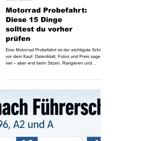
Motorradkauf
Motorrad Probefahrt:
Diese 15 Dinge
solltest du vorher
prüfen
Eine Motorrad Probefahrt ist der wichtigste Schritt
vor dem Kauf. Datenblatt, Fotos und Preis sagen
viel – aber erst beim Sitzen, Rangieren und
Fahren merkst du, ob das Motorrad wirklich zu dir
passt. Besonders beim ersten Motorrad, beim
Wechsel auf A2 oder beim Kauf eines
Gebrauchtmotorrads solltest du nicht nur auf Optik
und Sound achten.